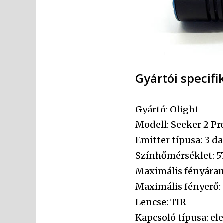
Gyártói specifi
Gyártó: Olight
Modell: Seeker 2 Pr
Emitter típusa: 3 d
Színhőmérséklet: 
Maximális fényára
Maximális fényerő:
Lencse: TIR
Kapcsoló típusa: el