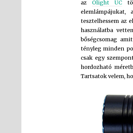
az
Olight UC
töl
elemlámpájukat, 
tesztelhessem az e
használatba vett
bőségcsomag amit
tényleg minden por
csak egy szempont
hordozható méretbe
Tartsatok velem, ho