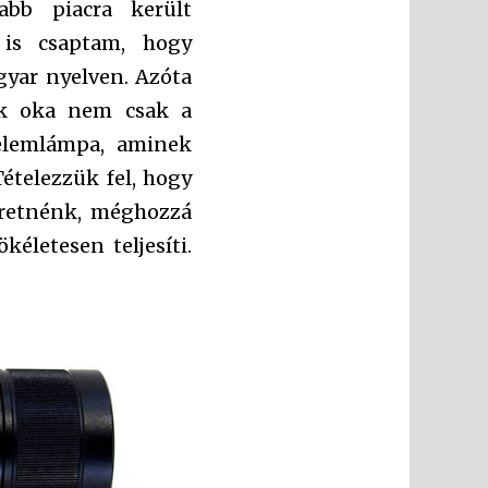
bb piacra került
 is csaptam, hogy
gyar nyelven. Azóta
ek oka nem csak a
elemlámpa, aminek
ételezzük fel, hogy
eretnénk, méghozzá
életesen teljesíti.