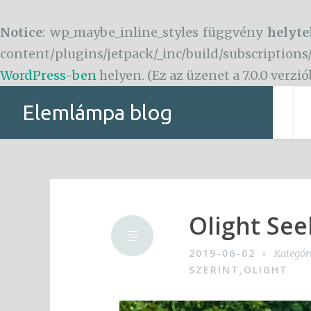
Notice
: wp_maybe_inline_styles függvény
helyte
content/plugins/jetpack/_inc/build/subscriptions
WordPress-ben
helyen. (Ez az üzenet a 7.0.0 verzi
Tartalomhoz
Elemlámpa blog
Olight Se
2019-06-02
Kategór
SZERINT
OLIGHT
,