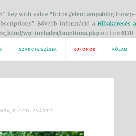
h" key with value "https://elemlampablog.hu/wp-
subscriptions". Bővebb információ a
Hibakeresés a
ic_html/wp-includes/functions.php
on line
6170
K
SZAKKIFEJEZÉSEK
KUPONOK
RÓLAM
MPA
FLOOD
GYÁRTÓ
,
,