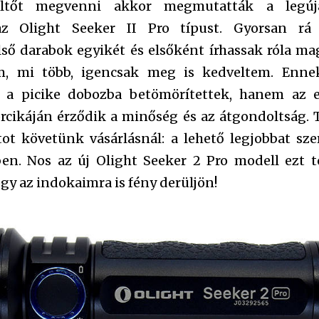
tőt megvenni akkor megmutatták a legúja
az Olight Seeker II Pro típust. Gyorsan rá
lső darabok egyikét és elsőként írhassak róla ma
em, mi több, igencsak meg is kedveltem. Enn
 a picike dobozba betömörítettek, hanem az 
cikáján érződik a minőség és az átgondoltság. T
ot követünk vásárlásnál: a lehető legjobbat sz
n. Nos az új Olight Seeker 2 Pro modell ezt tök
gy az indokaimra is fény derüljön!