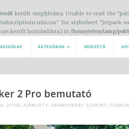
lenül
került meghívásra. Unable to read the "pat
/subscriptions.min.css" for stylesheet "jetpack-
óban került hozzáadásra.) in
/home/elemlamp/publ
KEZDŐLAP
KATEGÓRIÁK
BEVEZETŐ
GYI
eker 2 Pro bemutató
21700
AJÁNLOTT
ÁRAMFORRÁS SZERINT
ELEMLÁ
ia:
,
,
,