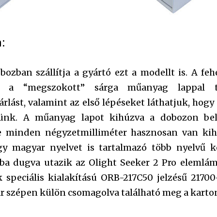
:
bozban szállítja a gyártó ezt a modellt is. A fe
l a “megszokott” sárga műanyag lappal t
rlást, valamint az első lépéseket láthatjuk, hogy
ünk. A műanyag lapot kihúzva a dobozon bel
te minden négyzetmilliméter hasznosan van kih
y magyar nyelvet is tartalmazó több nyelvű kez
ba dugva utazik az Olight Seeker 2 Pro elemlám
k speciális kialakítású ORB-217C50 jelzésű 2170
ár szépen külön csomagolva található meg a kart