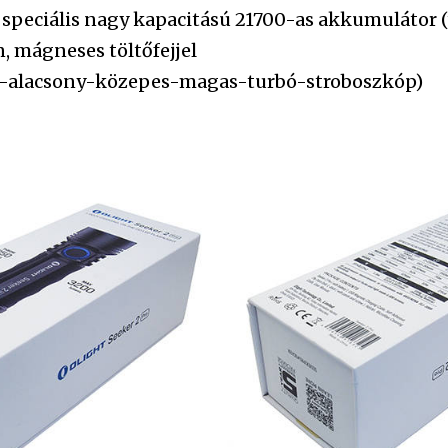
 speciális nagy kapacitású 21700-as akkumulátor (
n, mágneses töltőfejjel
y-alacsony-közepes-magas-turbó-stroboszkóp)