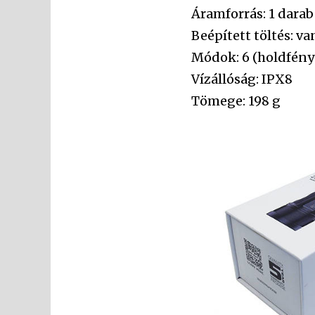
Áramforrás: 1 darab
Beépített töltés: va
Módok: 6 (holdfén
Vízállóság: IPX8
Tömege: 198 g