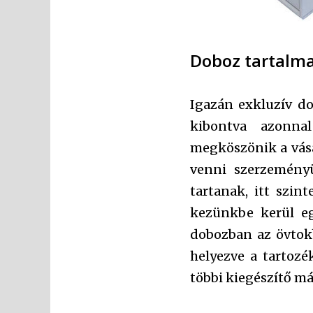
Doboz tartalma
Igazán exkluzív do
kibontva azonna
megköszönik a vásá
venni szerzemény
tartanak, itt szin
kezünkbe kerül eg
dobozban az övtok
helyezve a tartozé
többi kiegészítő m