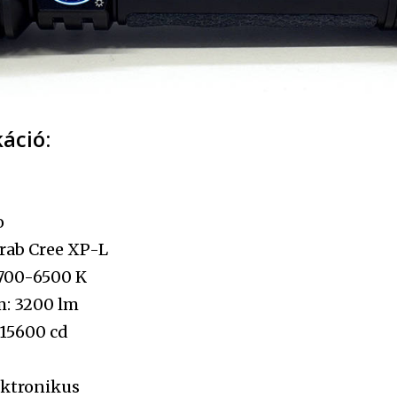
káció:
o
arab Cree XP-L
5700-6500 K
m: 3200 lm
 15600 cd
ektronikus