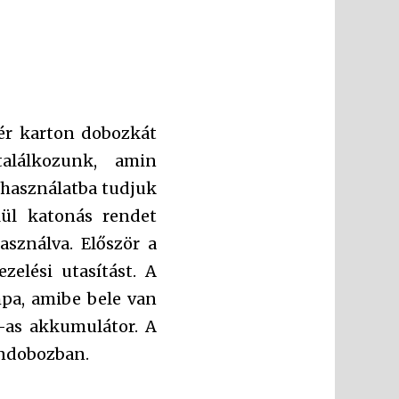
hér karton dobozkát
alálkozunk, amin
 használatba tudjuk
ül katonás rendet
asználva. Először a
elési utasítást. A
pa, amibe bele van
0-as akkumulátor. A
ondobozban.