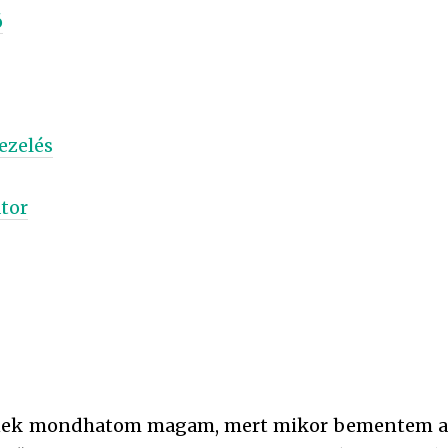
ó
ezelés
tor
snek mondhatom magam, mert mikor bementem a 