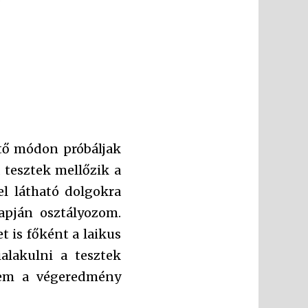
ető módon próbáljak
 tesztek mellőzik a
l látható dolgokra
apján osztályozom.
 is főként a laikus
alakulni a tesztek
élem a végeredmény