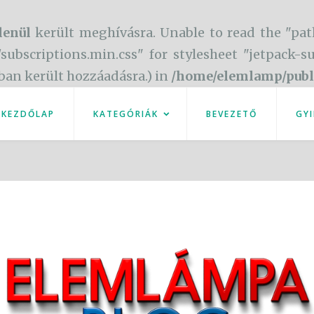
lenül
került meghívásra. Unable to read the "pat
/subscriptions.min.css" for stylesheet "jetpack-
óban került hozzáadásra.) in
/home/elemlamp/publ
KEZDŐLAP
KATEGÓRIÁK
BEVEZETŐ
GYI