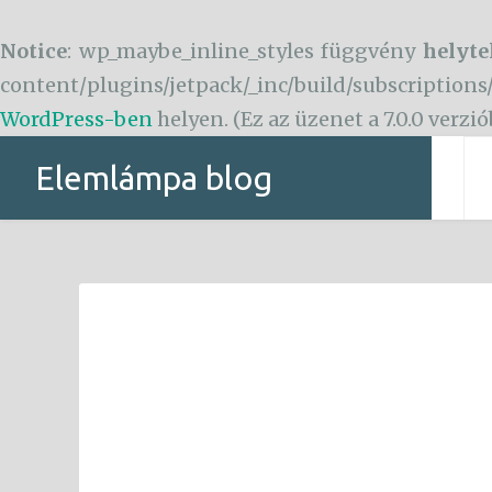
Notice
: wp_maybe_inline_styles függvény
helyte
content/plugins/jetpack/_inc/build/subscriptions
WordPress-ben
helyen. (Ez az üzenet a 7.0.0 verzi
Tartalomhoz
Elemlámpa blog