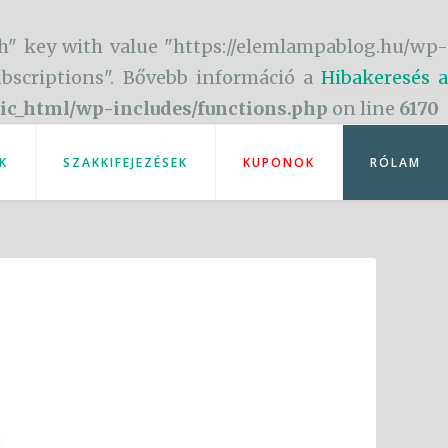
h" key with value "https://elemlampablog.hu/wp-
subscriptions". Bővebb információ a
Hibakeresés a
ic_html/wp-includes/functions.php
on line
6170
K
SZAKKIFEJEZÉSEK
KUPONOK
RÓLAM