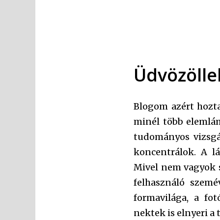
Üdvözölle
Blogom azért hozta
minél több elemlám
tudományos vizsgá
koncentrálok. A l
Mivel nem vagyok s
felhasználó szemé
formavilága, a fo
nektek is elnyeri a 