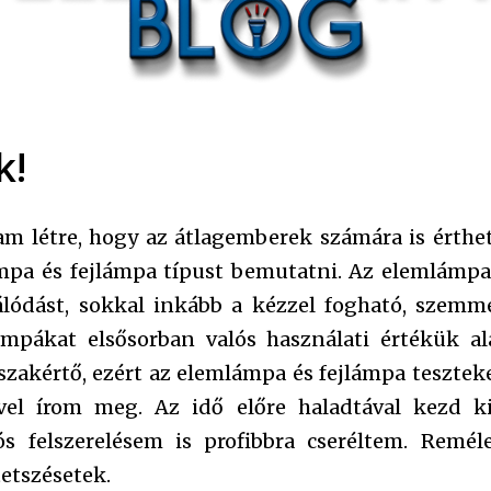
k!
m létre, hogy az átlagemberek számára is érth
pa és fejlámpa típust bemutatni. Az elemlámpa
lódást, sokkal inkább a kézzel fogható, szemme
ámpákat elsősorban valós használati értékük al
zakértő, ezért az elemlámpa és fejlámpa teszteket
vel írom meg. Az idő előre haladtával kezd ki
tós felszerelésem is profibbra cseréltem. Rem
tetszésetek.