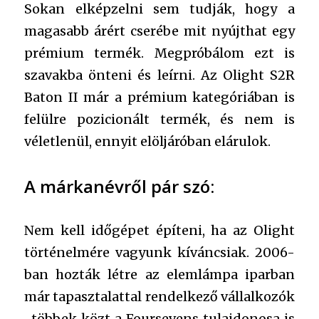
Sokan elképzelni sem tudják, hogy a
magasabb árért cserébe mit nyújthat egy
prémium termék. Megpróbálom ezt is
szavakba önteni és leírni. Az Olight S2R
Baton II már a prémium kategóriában is
felülre pozicionált termék, és nem is
véletlenül, ennyit elöljáróban elárulok.
A márkanévről pár szó:
Nem kell időgépet építeni, ha az Olight
történelmére vagyunk kíváncsiak. 2006-
ban hozták létre az elemlámpa iparban
már tapasztalattal rendelkező vállalkozók
-többek közt a Foursevens tulajdonosa is