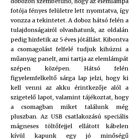
dobozon szembetűnő, hogy az elemlámpa
fotója fényes felületre lett nyomtatva, így
vonzza a tekintetet. A doboz hátsó felén a
tulajdonságairól olvashatunk, az oldalán
pedig hirdetik az 5 éves jótállást. Kibontva
a csomagolást felfelé tudjuk kihúzni a
műanyag panelt, ami tartja az elemlámpát
szépen középen. Hátsó felén
figyelemfelkeltő sárga lap jelzi, hogy ki
kell venni az akku érintkezője alól a
szigetelő lapot, valamint tájékoztat, hogy
a csomagban miket találunk még
pluszban. Az USB csatlakozású speciális
mágneses töltőfejjel ellátott kábelen
kívül kapunk egy jó minőségű