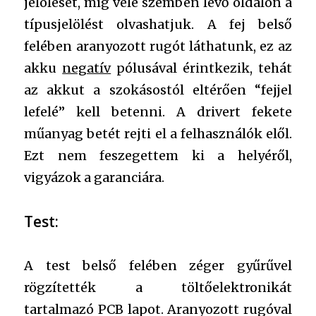
jelölését, míg vele szemben lévő oldalon a
típusjelölést olvashatjuk. A fej belső
felében aranyozott rugót láthatunk, ez az
akku
negatív
pólusával érintkezik, tehát
az akkut a szokásostól eltérően “fejjel
lefelé” kell betenni. A drivert fekete
műanyag betét rejti el a felhasználók elől.
Ezt nem feszegettem ki a helyéről,
vigyázok a garanciára.
Test:
A test belső felében zéger gyűrűvel
rögzítették a töltőelektronikát
tartalmazó PCB lapot. Aranyozott rugóval