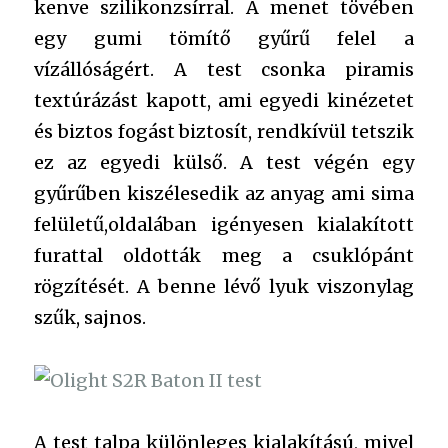
kenve szilikonzsírral. A menet tövében
egy gumi tömítő gyűrű felel a
vízállóságért. A test csonka piramis
textúrázást kapott, ami egyedi kinézetet
és biztos fogást biztosít, rendkívül tetszik
ez az egyedi külső. A test végén egy
gyűrűben kiszélesedik az anyag ami sima
felületű,oldalában igényesen kialakított
furattal oldották meg a csuklópánt
rögzítését. A benne lévő lyuk viszonylag
szűk, sajnos.
A test talpa különleges kialakítású, mivel