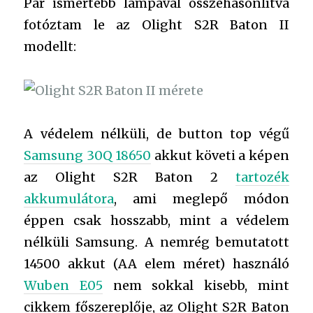
Pár ismertebb lámpával összehasonlítva
fotóztam le az Olight S2R Baton II
modellt:
A védelem nélküli, de button top végű
Samsung 30Q 18650
akkut követi a képen
az Olight S2R Baton 2
tartozék
akkumulátora
, ami meglepő módon
éppen csak hosszabb, mint a védelem
nélküli Samsung. A nemrég bemutatott
14500 akkut (AA elem méret) használó
Wuben E05
nem sokkal kisebb, mint
cikkem főszereplője, az Olight S2R Baton