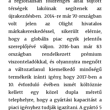
a regionálisan földrengés által sújtott
térségek lakóinak segítenek az
újrakezdésben. 2014-re már 70 országban
volt jelen az Olight hivatalos
márkakereskedéssel, sikerült elérnie,
hogy a globális piac egyik jelentős
szereplőjévé váljon. 2016-ban már 83
országban rendelkezett prémium
viszonteladókkal, és olyannyira megnőtt
a változatlanul kiemelkedő minőségű
termékeik iránti igény, hogy 2017-ben a
10. évforduló évében ismét költöznie
kellett egy közel dupla méretű
telephelyre, hogy a gyártási kapacitást a
piaci igényhez tudják igazítani. A gyártó 5