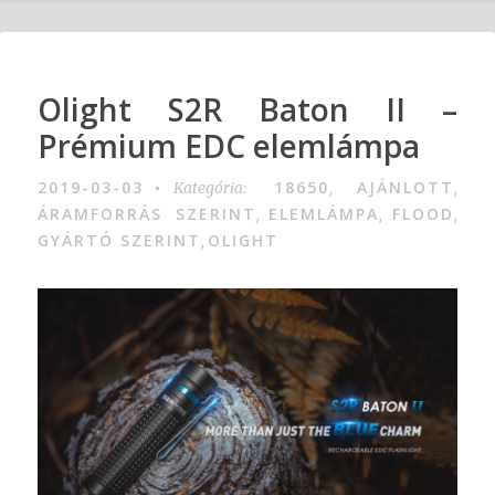
Olight S2R Baton II –
Prémium EDC elemlámpa
2019-03-03
18650
AJÁNLOTT
Kategória:
,
,
ÁRAMFORRÁS SZERINT
ELEMLÁMPA
FLOOD
,
,
,
GYÁRTÓ SZERINT
OLIGHT
,