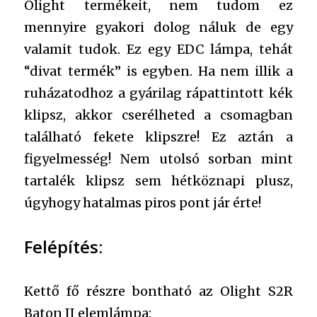
Olight termékeit, nem tudom ez
mennyire gyakori dolog náluk de egy
valamit tudok. Ez egy EDC lámpa, tehát
“divat termék” is egyben. Ha nem illik a
ruházatodhoz a gyárilag rápattintott kék
klipsz, akkor cserélheted a csomagban
található fekete klipszre! Ez aztán a
figyelmesség! Nem utolsó sorban mint
tartalék klipsz sem hétköznapi plusz,
úgyhogy hatalmas piros pont jár érte!
Felépítés:
Kettő fő részre bontható az Olight S2R
Baton II elemlámpa: