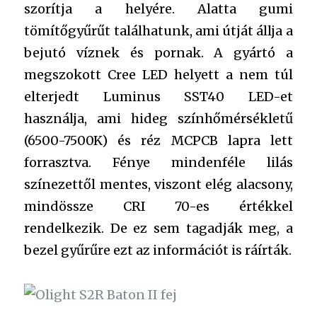
szorítja a helyére. Alatta gumi
tömítőgyűrűt találhatunk, ami útját állja a
bejutó víznek és pornak. A gyártó a
megszokott Cree LED helyett a nem túl
elterjedt Luminus SST40 LED-et
használja, ami hideg színhőmérsékletű
(6500-7500K) és réz MCPCB lapra lett
forrasztva. Fénye mindenféle lilás
színezettől mentes, viszont elég alacsony,
mindössze CRI 70-es értékkel
rendelkezik. De ez sem tagadják meg, a
bezel gyűrűre ezt az információt is ráírták.