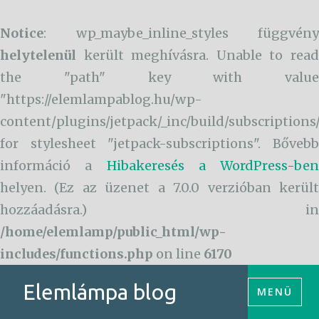
Notice
: wp_maybe_inline_styles függvény
helytelenül
került meghívásra. Unable to read
the "path" key with value
"https://elemlampablog.hu/wp-
content/plugins/jetpack/_inc/build/subscriptions
for stylesheet "jetpack-subscriptions". Bővebb
információ a
Hibakeresés a WordPress-ben
helyen. (Ez az üzenet a 7.0.0 verzióban került
hozzáadásra.) in
/home/elemlamp/public_html/wp-
includes/functions.php
on line
6170
Tartalomhoz
Elemlámpa blog
MENÜ