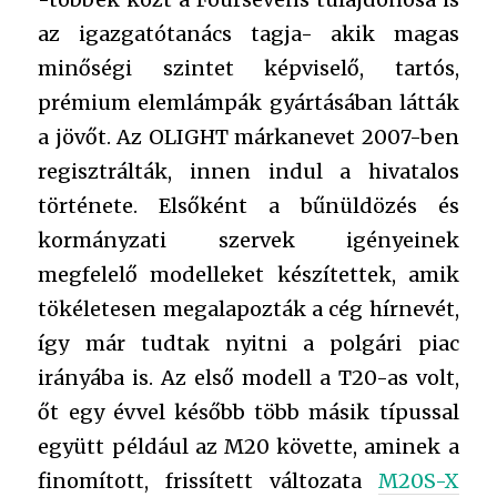
az igazgatótanács tagja- akik magas
minőségi szintet képviselő, tartós,
prémium elemlámpák gyártásában látták
a jövőt. Az OLIGHT márkanevet 2007-ben
regisztrálták, innen indul a hivatalos
története. Elsőként a bűnüldözés és
kormányzati szervek igényeinek
megfelelő modelleket készítettek, amik
tökéletesen megalapozták a cég hírnevét,
így már tudtak nyitni a polgári piac
irányába is. Az első modell a T20-as volt,
őt egy évvel később több másik típussal
együtt például az M20 követte, aminek a
finomított, frissített változata
M20S-X