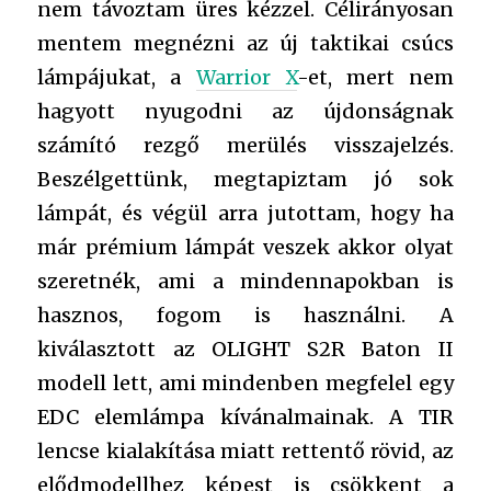
nem távoztam üres kézzel. Célirányosan
mentem megnézni az új taktikai csúcs
lámpájukat, a
Warrior X
-et, mert nem
hagyott nyugodni az újdonságnak
számító rezgő merülés visszajelzés.
Beszélgettünk, megtapiztam jó sok
lámpát, és végül arra jutottam, hogy ha
már prémium lámpát veszek akkor olyat
szeretnék, ami a mindennapokban is
hasznos, fogom is használni. A
kiválasztott az OLIGHT S2R Baton II
modell lett, ami mindenben megfelel egy
EDC elemlámpa kívánalmainak. A TIR
lencse kialakítása miatt rettentő rövid, az
elődmodellhez képest is csökkent a