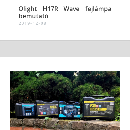
Olight H17R Wave fejlámpa
bemutató
2019-12-08