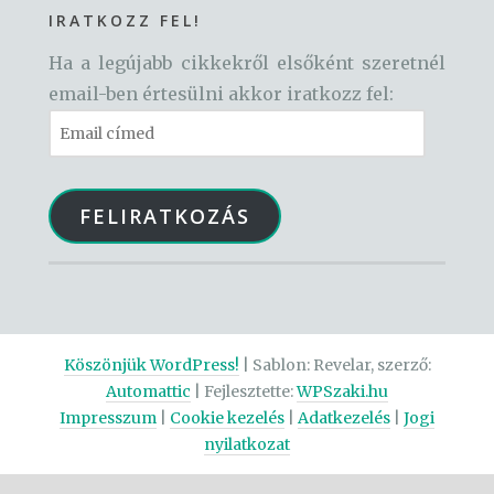
e
t
t
-
IRATKOZZ FEL!
b
a
u
s
Ha a legújabb cikkekről elsőként szeretnél
o
g
b
q
email-ben értesülni akkor iratkozz fel:
o
r
e
u
Email
k
a
a
címed
m
r
e
FELIRATKOZÁS
Köszönjük WordPress!
|
Sablon: Revelar, szerző:
Automattic
| Fejlesztette:
WPSzaki.hu
Impresszum
|
Cookie kezelés
|
Adatkezelés
|
Jogi
nyilatkozat