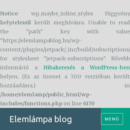
Notice
: wp_maybe_inline_styles függvény
helytelenül
került meghívásra. Unable to read
the "path" key with value
"https://elemlampablog.hu/wp-
content/plugins/jetpack/_inc/build/subscriptions
for stylesheet "jetpack-subscriptions". Bővebb
információ a
Hibakeresés a WordPress-ben
helyen. (Ez az üzenet a 7.0.0 verzióban került
hozzáadásra.) in
/home/elemlamp/public_html/wp-
includes/functions.php
on line
6170
Tartalomhoz
Elemlámpa blog
MENÜ