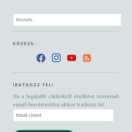
Keresés:
KÖVESS:
f
i
y
r
a
n
o
s
c
s
u
s
e
t
t
-
IRATKOZZ FEL!
b
a
u
s
Ha a legújabb cikkekről elsőként szeretnél
o
g
b
q
email-ben értesülni akkor iratkozz fel:
o
r
e
u
Email
k
a
a
címed
m
r
e