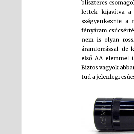
bliszteres csomago
lettek kijavítva a
szégyenkeznie a 
fényáram csúcsérté
nem is olyan ross
áramforrással, de 
első AA elemmel ü
Biztos vagyok abba
tud a jelenlegi csúc