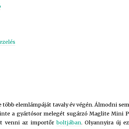
ó
ezelés
te több elemlámpáját tavaly év végén. Álmodni se
zinte a gyártósor melegét sugárzó Maglite Mini P
et venni az importőr
boltjában
. Olyannyira új e