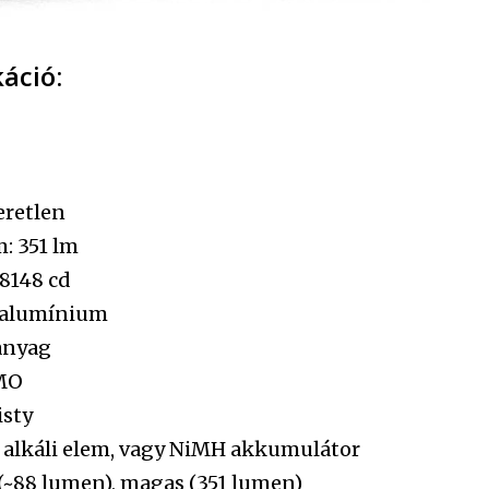
káció:
eretlen
: 351 lm
 8148 cd
 alumínium
anyag
SMO
isty
 alkáli elem, vagy NiMH akkumulátor
(~88 lumen), magas (351 lumen)