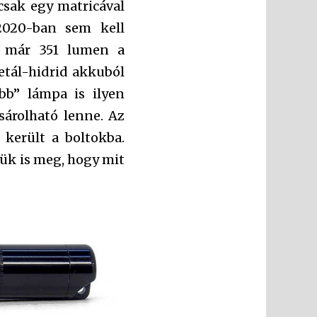
csak egy matricával
. 2020-ban sem kell
s már 351 lumen a
etál-hidrid akkuból
bb” lámpa is ilyen
sárolható lenne. Az
került a boltokba.
ük is meg, hogy mit