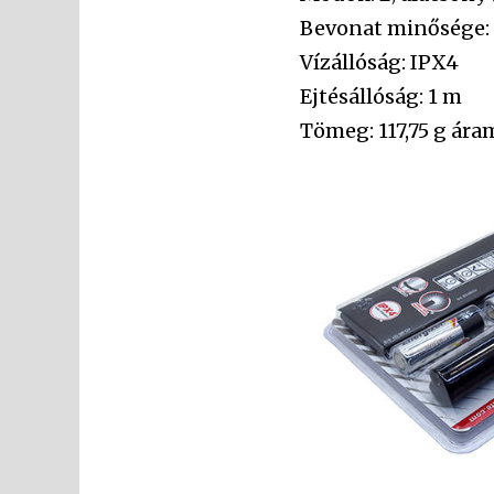
Bevonat minősége:
Vízállóság: IPX4
Ejtésállóság: 1 m
Tömeg: 117,75 g ára