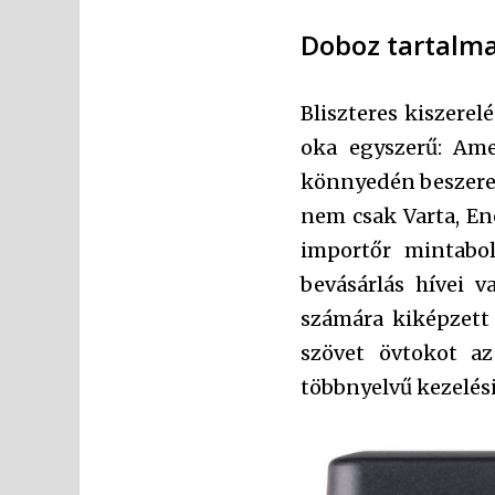
Doboz tartalma
Bliszteres kiszerel
oka egyszerű: Ame
könnyedén beszerez
nem csak Varta, En
importőr mintabol
bevásárlás hívei 
számára kiképzett 
szövet övtokot a
többnyelvű kezelési