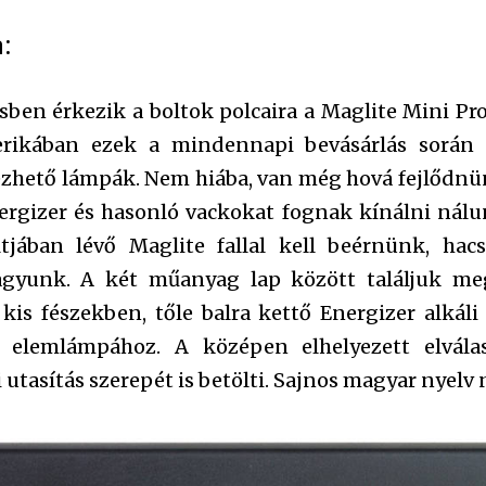
:
ésben érkezik a boltok polcaira a Maglite Mini Pr
rikában ezek a mindennapi bevásárlás során 
hető lámpák. Nem hiába, van még hová fejlődnün
ergizer és hasonló vackokat fognak kínálni nálu
tjában lévő Maglite fallal kell beérnünk, ha
vagyunk. A két műanyag lap között találjuk m
kis fészekben, tőle balra kettő Energizer alkáli
z elemlámpához. A középen elhelyezett elvála
 utasítás szerepét is betölti. Sajnos magyar nyelv