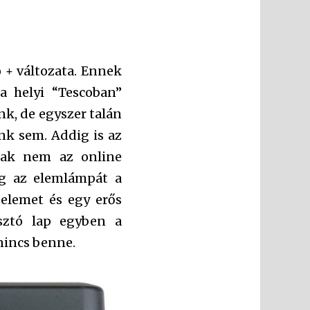
o + változata. Ennek
a helyi “Tescoban”
k, de egyszer talán
nk sem. Addig is az
csak nem az online
eg az elemlámpát a
 elemet és egy erős
sztó lap egyben a
 nincs benne.