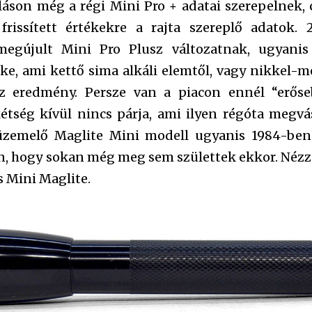
láson még a régi Mini Pro + adatai szerepelnek, 
 frissített értékekre a rajta szereplő adatok
megújult Mini Pro Plusz változatnak, ugyani
ke, ami kettő sima alkáli elemtől, vagy nikkel-m
z eredmény. Persze van a piacon ennél “erőse
kétség kívül nincs párja, ami ilyen régóta megvá
zemelő Maglite Mini modell ugyanis 1984-ben 
n, hogy sokan még meg sem születtek ekkor. Nézz
s Mini Maglite.