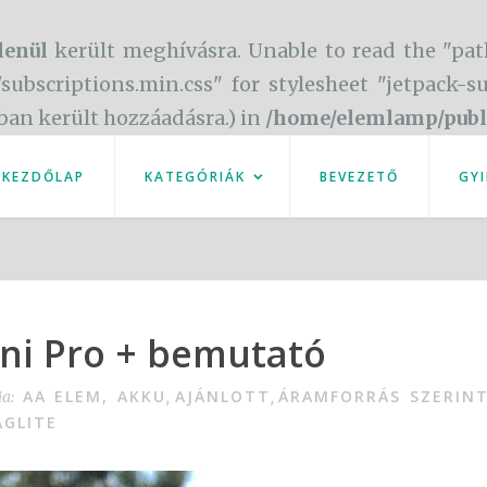
lenül
került meghívásra. Unable to read the "pat
/subscriptions.min.css" for stylesheet "jetpack-
óban került hozzáadásra.) in
/home/elemlamp/publ
KEZDŐLAP
KATEGÓRIÁK
BEVEZETŐ
GYI
ini Pro + bemutató
AA ELEM, AKKU
AJÁNLOTT
ÁRAMFORRÁS SZERIN
ia:
,
,
GLITE