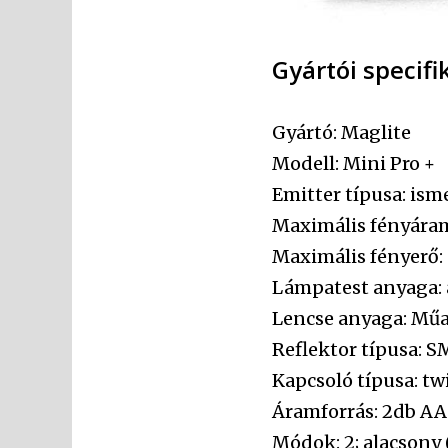
Gyártói specifi
Gyártó: Maglite
Modell: Mini Pro +
Emitter típusa: ism
Maximális fényáram
Maximális fényerő:
Lámpatest anyaga:
Lencse anyaga: Mű
Reflektor típusa: 
Kapcsoló típusa: tw
Áramforrás: 2db AA
Módok: 2; alacsony 