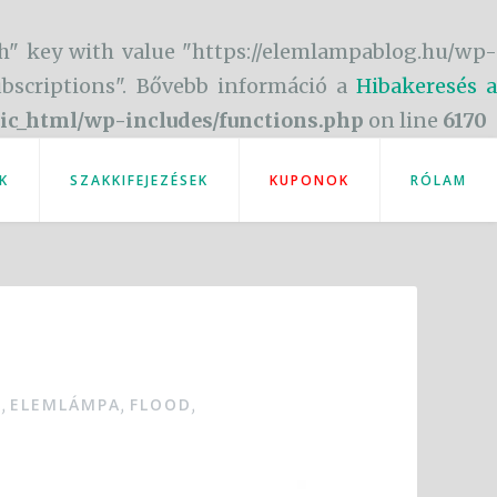
h" key with value "https://elemlampablog.hu/wp-
subscriptions". Bővebb információ a
Hibakeresés a
ic_html/wp-includes/functions.php
on line
6170
K
SZAKKIFEJEZÉSEK
KUPONOK
RÓLAM
T
ELEMLÁMPA
FLOOD
,
,
,