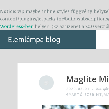
Notice
: wp_maybe_inline_styles függvény
helyte
content/plugins/jetpack/_inc/build/subscriptions
WordPress-ben
helyen. (Ez az üzenet a 7.0.0 verzi
Tartalomhoz
Elemlámpa blog
Maglite M
2020-03-01
Kategór
GYÁRTÓ SZERINT
MA
,