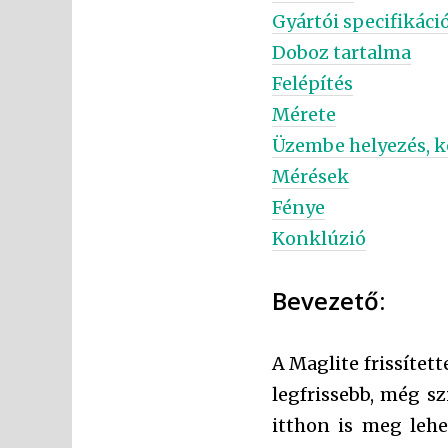
Gyártói specifikáci
Doboz tartalma
Felépítés
Mérete
Üzembe helyezés, k
Mérések
Fénye
Konklúzió
Bevezető:
A Maglite frissítet
legfrissebb, még s
itthon is meg leh