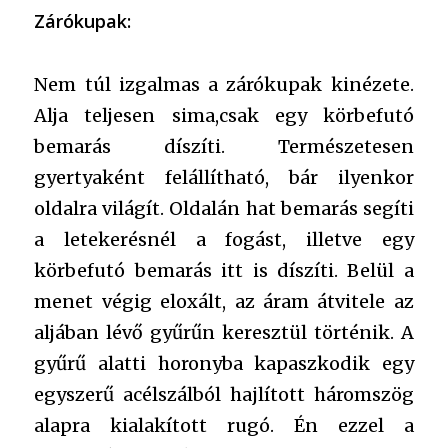
Zárókupak:
Nem túl izgalmas a zárókupak kinézete.
Alja teljesen sima,csak egy körbefutó
bemarás díszíti. Természetesen
gyertyaként felállítható, bár ilyenkor
oldalra világít. Oldalán hat bemarás segíti
a letekerésnél a fogást, illetve egy
körbefutó bemarás itt is díszíti. Belül a
menet végig eloxált, az áram átvitele az
aljában lévő gyűrűn keresztül történik. A
gyűrű alatti horonyba kapaszkodik egy
egyszerű acélszálból hajlított háromszög
alapra kialakított rugó. Én ezzel a