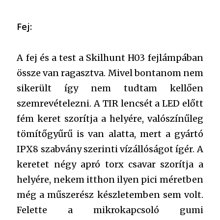
Fej:
A fej és a test a Skilhunt H03 fejlámpában
össze van ragasztva. Mivel bontanom nem
sikerült így nem tudtam kellően
szemrevételezni. A TIR lencsét a LED előtt
fém keret szorítja a helyére, valószínűleg
tömítőgyűrű is van alatta, mert a gyártó
IPX8 szabvány szerinti vízállóságot ígér. A
keretet négy apró torx csavar szorítja a
helyére, nekem itthon ilyen pici méretben
még a műszerész készletemben sem volt.
Felette a mikrokapcsoló gumi