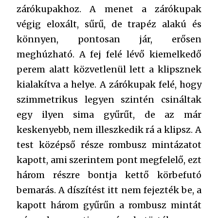
zárókupakhoz. A menet a zárókupak
végig eloxált, sűrű, de trapéz alakú és
könnyen, pontosan jár, erősen
meghúzható. A fej felé lévő kiemelkedő
perem alatt közvetlenül lett a klipsznek
kialakítva a helye. A zárókupak felé, hogy
szimmetrikus legyen szintén csináltak
egy ilyen sima gyűrűt, de az már
keskenyebb, nem illeszkedik rá a klipsz. A
test középső része rombusz mintázatot
kapott, ami szerintem pont megfelelő, ezt
három részre bontja kettő körbefutó
bemarás. A díszítést itt nem fejezték be, a
kapott három gyűrűn a rombusz mintát