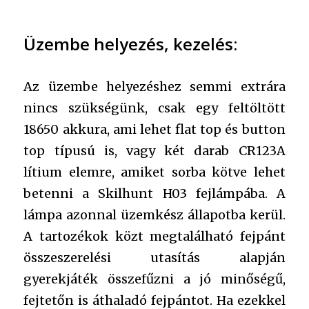
Üzembe helyezés, kezelés:
Az üzembe helyezéshez semmi extrára
nincs szükségünk, csak egy feltöltött
18650 akkura, ami lehet flat top és button
top típusú is, vagy két darab CR123A
lítium elemre, amiket sorba kötve lehet
betenni a Skilhunt H03 fejlámpába. A
lámpa azonnal üzemkész állapotba kerül.
A tartozékok közt megtalálható fejpánt
összeszerelési utasítás alapján
gyerekjáték összefűzni a jó minőségű,
fejtetőn is áthaladó fejpántot. Ha ezekkel