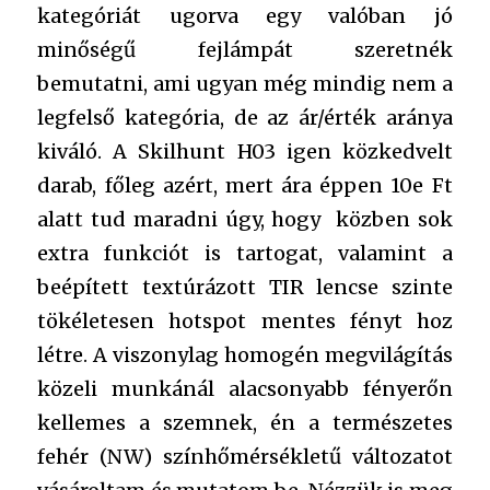
kategóriát ugorva egy valóban jó
minőségű fejlámpát szeretnék
bemutatni, ami ugyan még mindig nem a
legfelső kategória, de az ár/érték aránya
kiváló. A Skilhunt H03 igen közkedvelt
darab, főleg azért, mert ára éppen 10e Ft
alatt tud maradni úgy, hogy közben sok
extra funkciót is tartogat, valamint a
beépített textúrázott TIR lencse szinte
tökéletesen hotspot mentes fényt hoz
létre. A viszonylag homogén megvilágítás
közeli munkánál alacsonyabb fényerőn
kellemes a szemnek, én a természetes
fehér (NW) színhőmérsékletű változatot