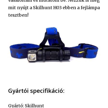
vásároltam és mutatom be. Nézzük is meg
mit nyújt a Skilhunt H03 ebben a fejlámpa
tesztben!
Gyártói specifikáció:
Gyártó: Skilhunt