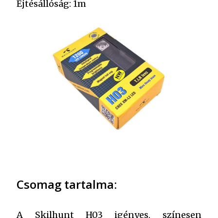
Ejtésállóság: 1m
Csomag tartalma:
A Skilhunt H03 igényes, színesen