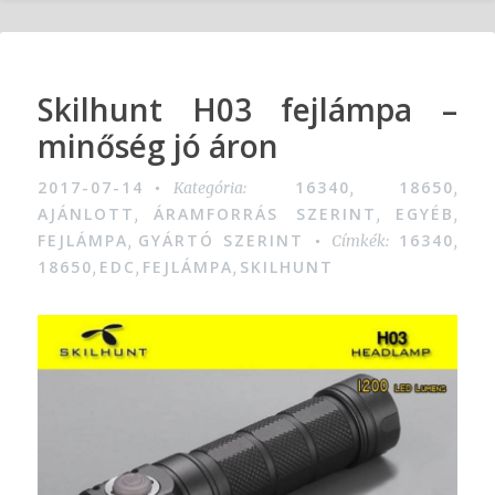
Skilhunt H03 fejlámpa –
minőség jó áron
2017-07-14
16340
18650
Kategória:
,
,
AJÁNLOTT
ÁRAMFORRÁS SZERINT
EGYÉB
,
,
,
FEJLÁMPA
GYÁRTÓ SZERINT
16340
,
Címkék:
,
18650
EDC
FEJLÁMPA
SKILHUNT
,
,
,