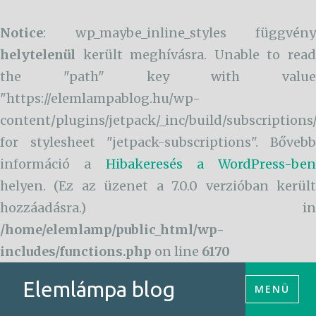
Notice
: wp_maybe_inline_styles függvény
helytelenül
került meghívásra. Unable to read
the "path" key with value
"https://elemlampablog.hu/wp-
content/plugins/jetpack/_inc/build/subscriptions
for stylesheet "jetpack-subscriptions". Bővebb
információ a
Hibakeresés a WordPress-ben
helyen. (Ez az üzenet a 7.0.0 verzióban került
hozzáadásra.) in
/home/elemlamp/public_html/wp-
includes/functions.php
on line
6170
Tartalomhoz
Elemlámpa blog
MENÜ