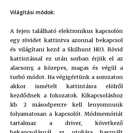
Világítási módok:
A fejen található elektronikus kapcsolón
egy rövidet kattintva azonnal bekapcsol
és világítani kezd a Skilhunt H03. Rövid
kattintással ez után sorban érjük el az
alacsony, a közepes, magas és végül a
turbó módot. Ha végigértünk a sorozaton
akkor ismételt kattintásra elölről
kezdődnek a fokozatok. Kikapcsoláshoz
kb. 2 másodpercre kell lenyomnunk
folyamatosan a kapcsolót. Módmemóriát
tartalmaz a driver, következő
bekapcsolásnál az utoljára használt