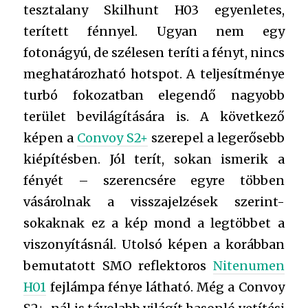
tesztalany Skilhunt H03 egyenletes,
terített fénnyel. Ugyan nem egy
fotonágyú, de szélesen teríti a fényt, nincs
meghatározható hotspot. A teljesítménye
turbó fokozatban elegendő nagyobb
terület bevilágítására is. A következő
képen a
Convoy S2+
szerepel a legerősebb
kiépítésben. Jól terít, sokan ismerik a
fényét – szerencsére egyre többen
vásárolnak a visszajelzések szerint-
sokaknak ez a kép mond a legtöbbet a
viszonyításnál. Utolsó képen a korábban
bemutatott SMO reflektoros
Nitenumen
H01
fejlámpa fénye látható. Még a Convoy