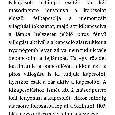
Kikapcsolt fejlámpa esetén kb. két
másodpercre lenyomva a kapcsolót
először felkapcsolja a memorizált
világítási fokozatot, majd azt kikapcsolva
a lámpa helyzetét jelölő piros fényű
villogást aktiválja a kapcsoló alatt. Ekkor a
nyomógomb le van zárva, nem tudjuk vele
bekapcsolni a fejlámpát. Ha egy rövidet
kattintunk a kapcsolóval, akkor ezt a
piros villogást is ki tudjuk kapcsolni,
ilyenkor csak a zár aktív a kapcsolón. A
kikapcsoláshoz ismét kb. 2 másodpercre
kell lenyomni a kapcsolót, ekkor mindig
alacsony fokozatba lép át a Skilhunt H03.
Elég egyszerű és egyértelmű a kezelése.