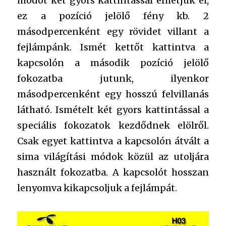
módot két gyors kattintással érhetjük el,
ez a pozíció jelölő fény kb. 2
másodpercenként egy rövidet villant a
fejlámpánk. Ismét kettőt kattintva a
kapcsolón a második pozíció jelölő
fokozatba jutunk, ilyenkor
másodpercenként egy hosszú felvillanás
látható. Ismételt két gyors kattintással a
speciális fokozatok kezdődnek elölről.
Csak egyet kattintva a kapcsolón átvált a
sima világítási módok közül az utoljára
használt fokozatba. A kapcsolót hosszan
lenyomva kikapcsoljuk a fejlámpát.