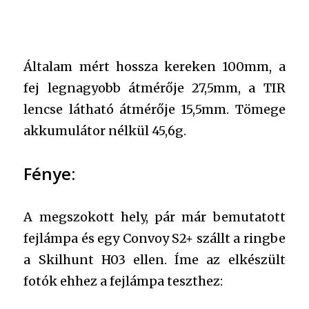
Általam mért hossza kereken 100mm, a
fej legnagyobb átmérője 27,5mm, a TIR
lencse látható átmérője 15,5mm. Tömege
akkumulátor nélkül 45,6g.
Fénye:
A megszokott hely, pár már bemutatott
fejlámpa és egy Convoy S2+ szállt a ringbe
a Skilhunt H03 ellen. Íme az elkészült
fotók ehhez a fejlámpa teszthez: