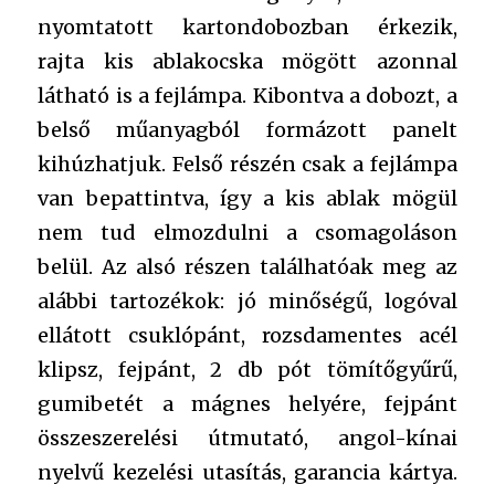
nyomtatott kartondobozban érkezik,
rajta kis ablakocska mögött azonnal
látható is a fejlámpa. Kibontva a dobozt, a
belső műanyagból formázott panelt
kihúzhatjuk. Felső részén csak a fejlámpa
van bepattintva, így a kis ablak mögül
nem tud elmozdulni a csomagoláson
belül. Az alsó részen találhatóak meg az
alábbi tartozékok: jó minőségű, logóval
ellátott csuklópánt, rozsdamentes acél
klipsz, fejpánt, 2 db pót tömítőgyűrű,
gumibetét a mágnes helyére, fejpánt
összeszerelési útmutató, angol-kínai
nyelvű kezelési utasítás, garancia kártya.