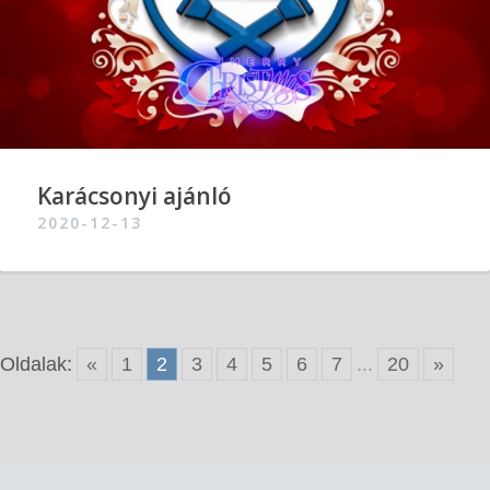
Karácsonyi ajánló
2020-12-13
Oldalak:
«
1
2
3
4
5
6
7
...
20
»