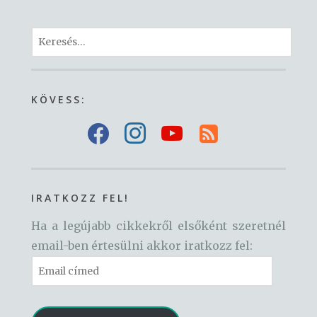
Keresés:
KÖVESS:
f
i
y
r
a
n
o
s
c
s
u
s
e
t
t
-
IRATKOZZ FEL!
b
a
u
s
Ha a legújabb cikkekről elsőként szeretnél
o
g
b
q
email-ben értesülni akkor iratkozz fel:
o
r
e
u
Email
k
a
a
címed
m
r
e