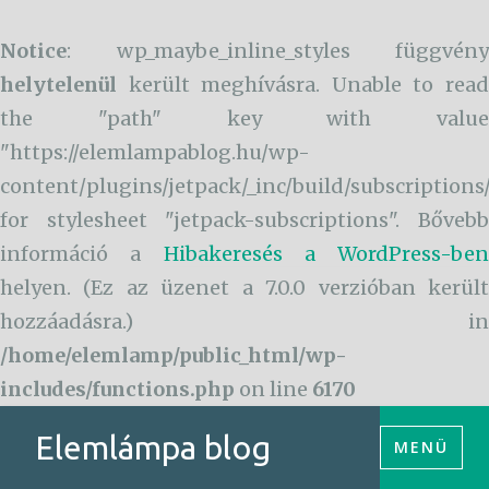
Notice
: wp_maybe_inline_styles függvény
helytelenül
került meghívásra. Unable to read
the "path" key with value
"https://elemlampablog.hu/wp-
content/plugins/jetpack/_inc/build/subscriptions
for stylesheet "jetpack-subscriptions". Bővebb
információ a
Hibakeresés a WordPress-ben
helyen. (Ez az üzenet a 7.0.0 verzióban került
hozzáadásra.) in
/home/elemlamp/public_html/wp-
includes/functions.php
on line
6170
Tartalomhoz
Elemlámpa blog
MENÜ