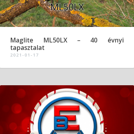
Maglite ML50LX – 40 évnyi
tapasztalat
2021-01-17