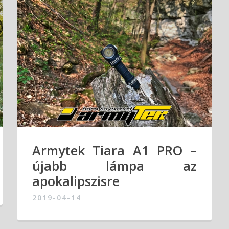
Armytek Tiara A1 PRO –
újabb lámpa az
apokalipszisre
2019-04-14