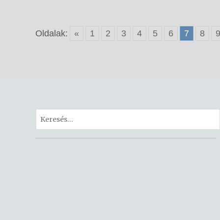
Oldalak:
«
1
2
3
4
5
6
7
8
Keresés: