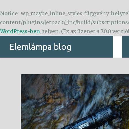
Notice
: wp_maybe_inline_styles függvény
helyte
content/plugins/jetpack/_inc/build/subscriptions
WordPress-ben
helyen. (Ez az üzenet a 7.0.0 verzi
Tartalomhoz
Elemlámpa blog