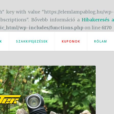
h" key with value "https://elemlampablog.hu/wp-
subscriptions". Bővebb információ a
Hibakeresés a
ic_html/wp-includes/functions.php
on line
6170
K
SZAKKIFEJEZÉSEK
KUPONOK
RÓLAM