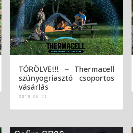
TÖRÖLVE!!! – Thermacell
szúnyogriasztó csoportos
vásárlás
2019-06-21