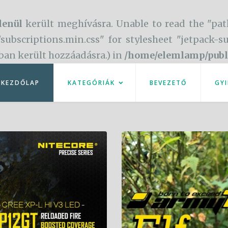
lenül
került meghívásra. Unable to read the "pat
/subscriptions.min.css" for stylesheet "jetpack-
óban került hozzáadásra.) in
/home/elemlamp/publ
KEZDŐLAP
KATEGÓRIÁK
BEVEZETŐ
GYI