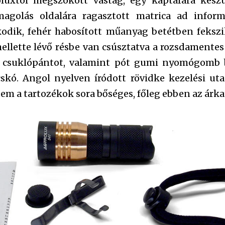
luxtól megszokott vastag, egy kaptafára kész
magolás oldalára ragasztott matrica ad infor
odik, fehér habosított műanyag betétben fekszi
llette lévő résbe van csúsztatva a rozsdamentes 
, csuklópántot, valamint pót gumi nyomógomb b
kó. Angol nyelven íródott rövidke kezelési utas
em a tartozékok sora bőséges, főleg ebben az árka