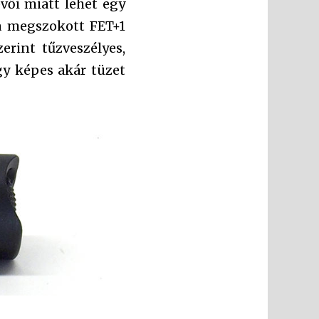
vői miatt lehet egy
a megszokott FET+1
erint tűzveszélyes,
gy képes akár tüzet