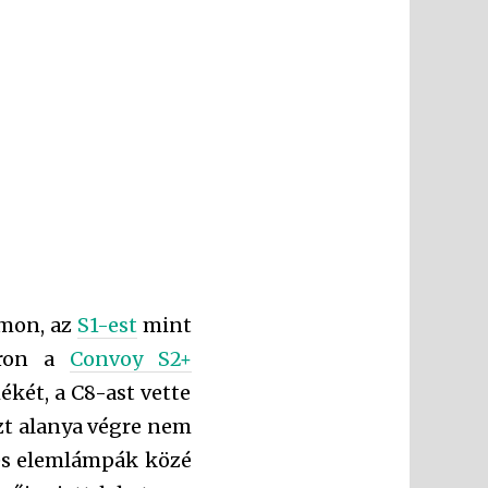
omon, az
S1-est
mint
áron a
Convoy S2+
két, a C8-ast vette
szt alanya végre nem
-es elemlámpák közé