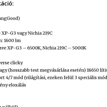
káció:
BangGood)
e XP-G3 vagy Nichia 219C
: 1600 lm
ree XP-G3 – 6500K, Nichia 219C – 5000K
erse clicky
vagy (hosszabb test megvásárlása esetén) 18650 lí
 4/7 mód (világítási, ezeken felül 3 speciális mód
ény eloxálás