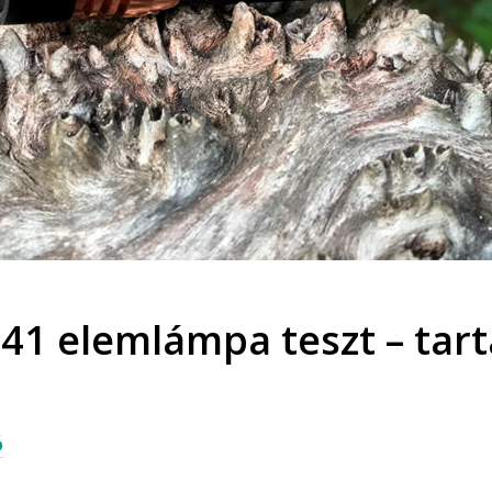
S41 elemlámpa teszt – tar
ó