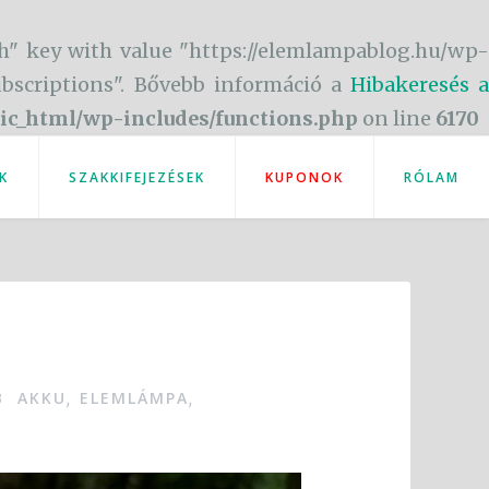
h" key with value "https://elemlampablog.hu/wp-
subscriptions". Bővebb információ a
Hibakeresés a
ic_html/wp-includes/functions.php
on line
6170
K
SZAKKIFEJEZÉSEK
KUPONOK
RÓLAM
B AKKU
ELEMLÁMPA
,
,