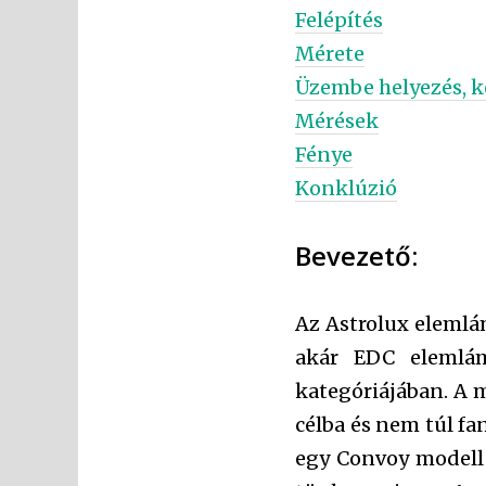
Felépítés
Mérete
Üzembe helyezés, k
Mérések
Fénye
Konklúzió
Bevezető:
Az Astrolux eleml
akár EDC elemlám
kategóriájában. A 
célba és nem túl f
egy Convoy modell 