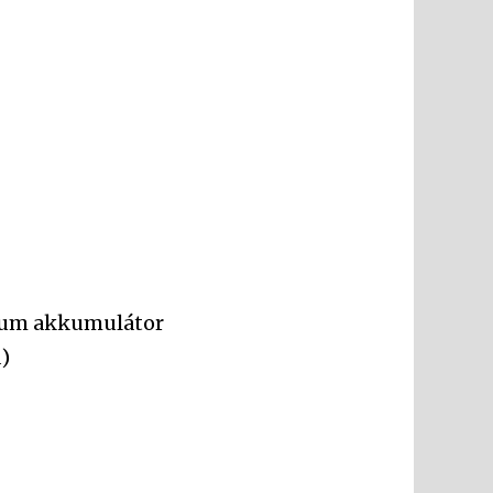
tium akkumulátor
)