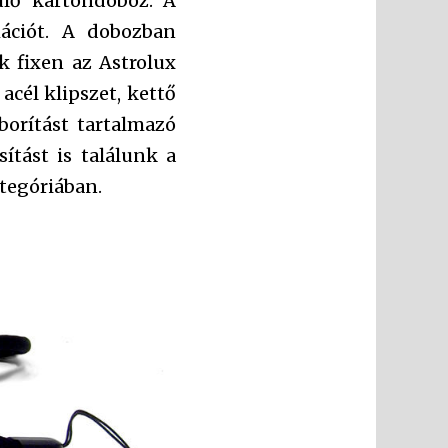
ülő kartondoboz. A
mációt. A dobozban
k fixen az Astrolux
acél klipszet, kettő
orítást tartalmazó
ítást is találunk a
tegóriában.