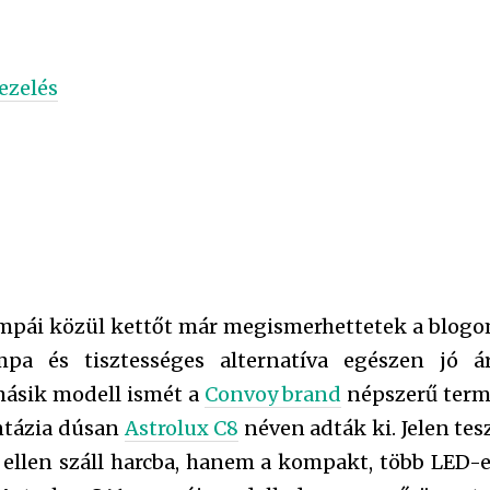
ezelés
ámpái közül kettőt már megismerhettetek a blog
pa és tisztességes alternatíva egészen jó 
másik modell ismét a
Convoy brand
népszerű termé
antázia dúsan
Astrolux C8
néven adták ki. Jelen te
ellen száll harcba, hanem a kompakt, több LED