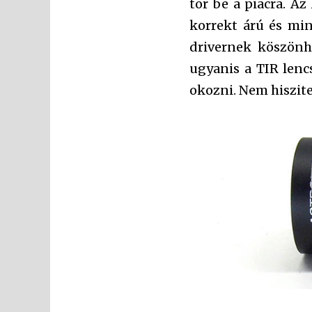
tör be a piacra. A
korrekt árú és mi
drivernek köszönhe
ugyanis a TIR lenc
okozni. Nem hiszite