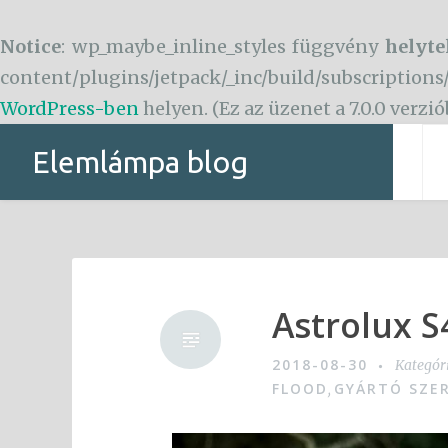
Notice
: wp_maybe_inline_styles függvény
helyte
content/plugins/jetpack/_inc/build/subscriptions
WordPress-ben
helyen. (Ez az üzenet a 7.0.0 verzi
Tartalomhoz
Elemlámpa blog
Astrolux 
2018-08-30
Kategór
FLOOD
GYÁRTÓ SZE
,