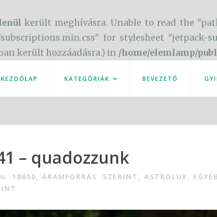
lenül
került meghívásra. Unable to read the "pat
/subscriptions.min.css" for stylesheet "jetpack-
óban került hozzáadásra.) in
/home/elemlamp/publ
KEZDŐLAP
KATEGÓRIÁK
BEVEZETŐ
GYI
S41 – quadozzunk
18650
ÁRAMFORRÁS SZERINT
ASTROLUX
EGYÉ
ia:
,
,
,
RINT