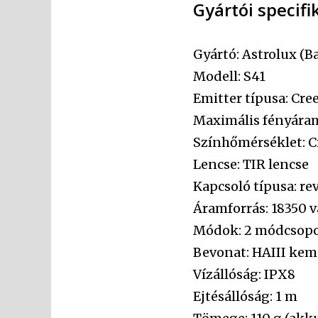
Gyártói specifi
Gyártó: Astrolux (
Modell: S41
Emitter típusa: Cre
Maximális fényáram
Színhőmérséklet: C
Lencse: TIR lencse
Kapcsoló típusa: rev
Áramforrás: 18350 
Módok: 2 módcsoport
Bevonat: HAIII kem
Vízállóság: IPX8
Ejtésállóság: 1 m