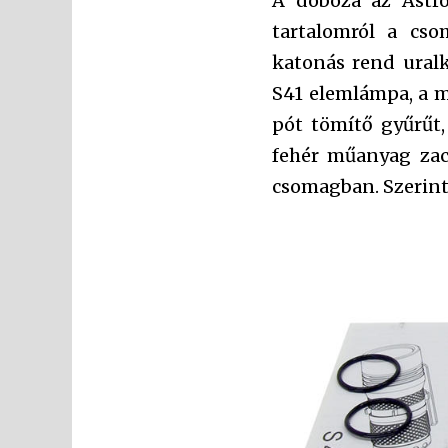
A doboza az Astro
tartalomról a cso
katonás rend uralk
S41 elemlámpa, a me
pót tömítő gyűrűt
fehér műanyag zacs
csomagban. Szerint