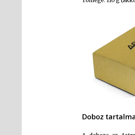
Tömege: 110 g (akk
Doboz tartalma