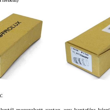
u nélkül)
: