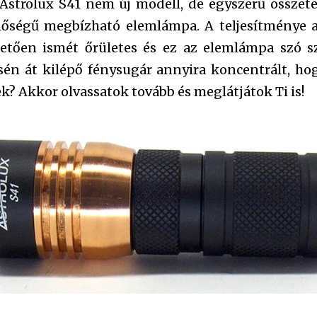
z Astrolux S41 nem új modell, de egyszerű összete
nőségű megbízható elemlámpa. A teljesítménye 
tően ismét őrületes és ez az elemlámpa szó sz
sén át kilépő fénysugár annyira koncentrált, ho
k? Akkor olvassatok tovább és meglátjátok Ti is!