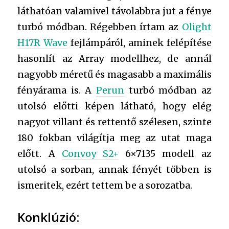
láthatóan valamivel távolabbra jut a fénye
turbó módban. Régebben írtam az
Olight
H17R Wave
fejlámpáról, aminek felépítése
hasonlít az Array modellhez, de annál
nagyobb méretű és magasabb a maximális
fényárama is. A
Perun
turbó módban az
utolsó előtti képen látható, hogy elég
nagyot villant és rettentő szélesen, szinte
180 fokban világítja meg az utat maga
előtt. A
Convoy S2+
6×7135 modell az
utolsó a sorban, annak fényét többen is
ismeritek, ezért tettem be a sorozatba.
Konklúzió: