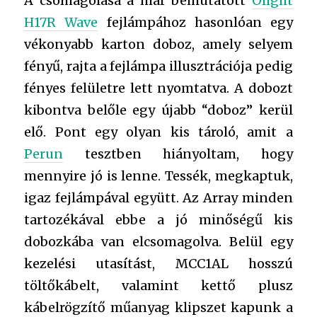
A csomagolása a már bemutatott
Olight
H17R Wave
fejlámpához hasonlóan egy
vékonyabb karton doboz, amely selyem
fényű, rajta a fejlámpa illusztrációja pedig
fényes felületre lett nyomtatva. A dobozt
kibontva belőle egy újabb “doboz” kerül
elő. Pont egy olyan kis tároló, amit a
Perun
tesztben hiányoltam, hogy
mennyire jó is lenne. Tessék, megkaptuk,
igaz fejlámpával együtt. Az Array minden
tartozékával ebbe a jó minőségű kis
dobozkába van elcsomagolva. Belül egy
kezelési utasítást, MCC1AL hosszú
töltőkábelt, valamint kettő plusz
kábelrögzítő műanyag klipszet kapunk a