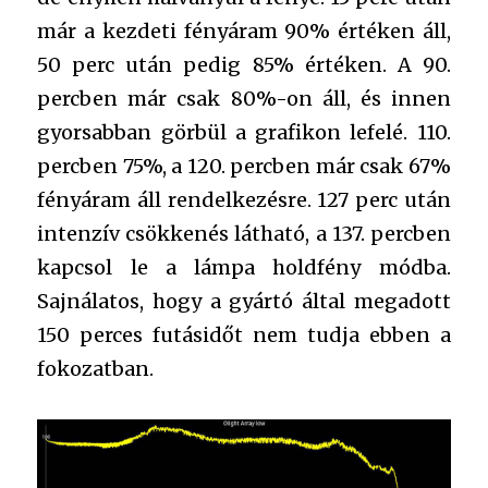
már a kezdeti fényáram 90% értéken áll,
50 perc után pedig 85% értéken. A 90.
percben már csak 80%-on áll, és innen
gyorsabban görbül a grafikon lefelé. 110.
percben 75%, a 120. percben már csak 67%
fényáram áll rendelkezésre. 127 perc után
intenzív csökkenés látható, a 137. percben
kapcsol le a lámpa holdfény módba.
Sajnálatos, hogy a gyártó által megadott
150 perces futásidőt nem tudja ebben a
fokozatban.