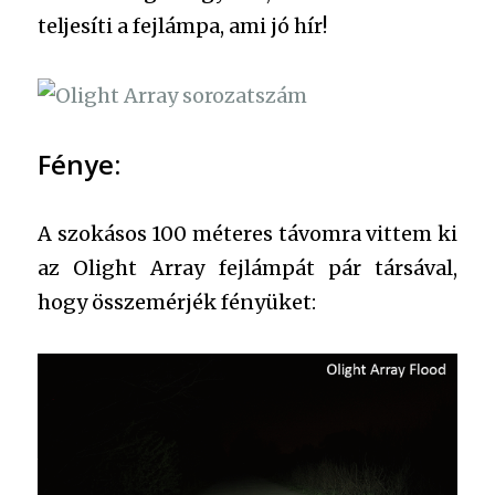
teljesíti a fejlámpa, ami jó hír!
Fénye:
A szokásos 100 méteres távomra vittem ki
az Olight Array fejlámpát pár társával,
hogy összemérjék fényüket: