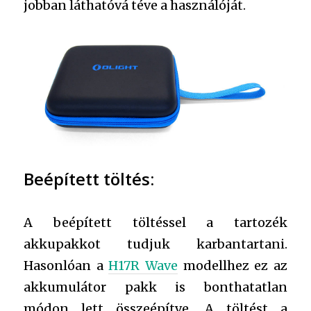
jobban láthatóvá téve a használóját.
Beépített töltés:
A beépített töltéssel a tartozék
akkupakkot tudjuk karbantartani.
Hasonlóan a
H17R Wave
modellhez ez az
akkumulátor pakk is bonthatatlan
módon lett összeépítve. A töltést a