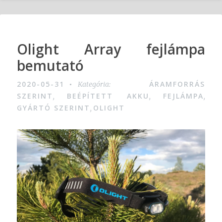
Olight Array fejlámpa
bemutató
2020-05-31
ÁRAMFORRÁS
Kategória:
SZERINT
BEÉPÍTETT AKKU
FEJLÁMPA
,
,
,
GYÁRTÓ SZERINT
OLIGHT
,