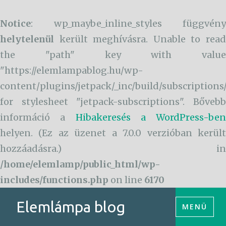
Notice
: wp_maybe_inline_styles függvény
helytelenül
került meghívásra. Unable to read
the "path" key with value
"https://elemlampablog.hu/wp-
content/plugins/jetpack/_inc/build/subscriptions
for stylesheet "jetpack-subscriptions". Bővebb
információ a
Hibakeresés a WordPress-ben
helyen. (Ez az üzenet a 7.0.0 verzióban került
hozzáadásra.) in
/home/elemlamp/public_html/wp-
includes/functions.php
on line
6170
Tartalomhoz
Elemlámpa blog
MENÜ