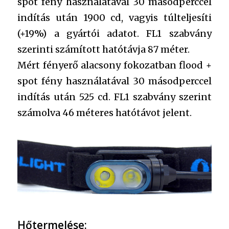
spot fény használatával 30 másodperccel
indítás után 1900 cd, vagyis túlteljesíti
(+19%) a gyártói adatot. FL1 szabvány
szerinti számított hatótávja 87 méter.
Mért fényerő alacsony fokozatban flood +
spot fény használatával 30 másodperccel
indítás után 525 cd. FL1 szabvány szerint
számolva 46 méteres hatótávot jelent.
Hőtermelése: