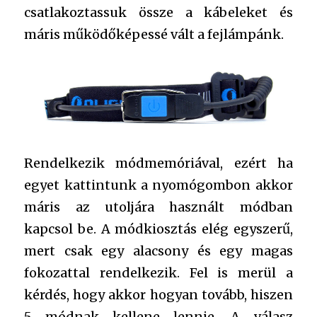
csatlakoztassuk össze a kábeleket és
máris működőképessé vált a fejlámpánk.
Rendelkezik módmemóriával, ezért ha
egyet kattintunk a nyomógombon akkor
máris az utoljára használt módban
kapcsol be. A módkiosztás elég egyszerű,
mert csak egy alacsony és egy magas
fokozattal rendelkezik. Fel is merül a
kérdés, hogy akkor hogyan tovább, hiszen
5 módnak kellene lennie. A válasz