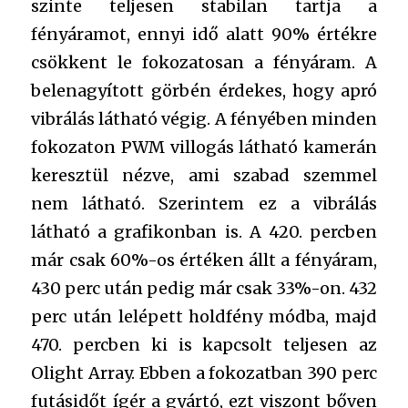
szinte teljesen stabilan tartja a
fényáramot, ennyi idő alatt 90% értékre
csökkent le fokozatosan a fényáram. A
belenagyított görbén érdekes, hogy apró
vibrálás látható végig. A fényében minden
fokozaton PWM villogás látható kamerán
keresztül nézve, ami szabad szemmel
nem látható. Szerintem ez a vibrálás
látható a grafikonban is. A 420. percben
már csak 60%-os értéken állt a fényáram,
430 perc után pedig már csak 33%-on. 432
perc után lelépett holdfény módba, majd
470. percben ki is kapcsolt teljesen az
Olight Array. Ebben a fokozatban 390 perc
futásidőt ígér a gyártó, ezt viszont bőven