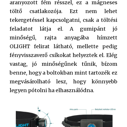
aranyozott fém résszel, ez a mágneses
töltő csatlakozója. Ezt nem lehet
tekergetéssel kapcsolgatni, csak a töltési
feladatot látja el. A gumipánt jó
minőségű, rajta anyagába hímzett
OLIGHT felirat látható, mellette pedig
fényvisszaverő csíkokat helyeztek el. Elég
vastag, jó minőségűnek tűnik, bízom
benne, hogy a boltokban mint tartozék ez
megvásárolható lesz, hogy könnyebb
legyen pótolni ha elhasználódna.