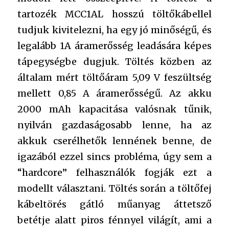
tartozék MCC1AL hosszú töltőkábellel
tudjuk kivitelezni, ha egy jó minőségű, és
legalább 1A áramerősség leadására képes
tápegységbe dugjuk. Töltés közben az
általam mért töltőáram 5,09 V feszültség
mellett 0,85 A áramerősségű. Az akku
2000 mAh kapacitása valósnak tűnik,
nyilván gazdaságosabb lenne, ha az
akkuk cserélhetők lennének benne, de
igazából ezzel sincs probléma, úgy sem a
“hardcore” felhasználók fogják ezt a
modellt választani. Töltés során a töltőfej
kábeltörés gátló műanyag áttetsző
betétje alatt piros fénnyel világít, ami a