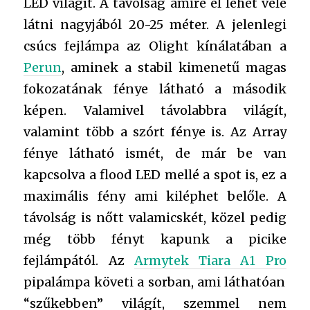
LED világít. A távolság amire el lehet vele
látni nagyjából 20-25 méter. A jelenlegi
csúcs fejlámpa az Olight kínálatában a
Perun
, aminek a stabil kimenetű magas
fokozatának fénye látható a második
képen. Valamivel távolabbra világít,
valamint több a szórt fénye is. Az Array
fénye látható ismét, de már be van
kapcsolva a flood LED mellé a spot is, ez a
maximális fény ami kiléphet belőle. A
távolság is nőtt valamicskét, közel pedig
még több fényt kapunk a picike
fejlámpától. Az
Armytek Tiara A1 Pro
pipalámpa követi a sorban, ami láthatóan
“szűkebben” világít, szemmel nem