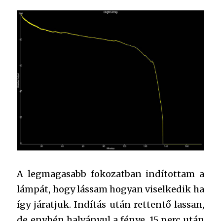
A legmagasabb fokozatban indítottam a
lámpát, hogy lássam hogyan viselkedik ha
így járatjuk. Indítás után rettentő lassan,
de enyhén halványul a fénye. 15 perc után