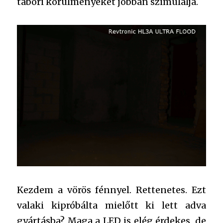
tábori körülményeket jobban szimulálja.
Kezdem a vörös fénnyel. Rettenetes. Ezt
valaki kipróbálta mielőtt ki lett adva
gyártásba? Maga a LED is elég érdekes, de