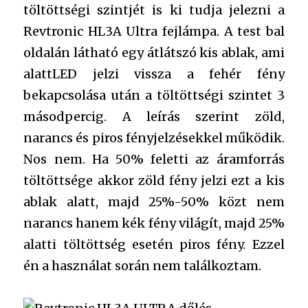
töltöttségi szintjét is ki tudja jelezni a
Revtronic HL3A Ultra fejlámpa. A test bal
oldalán látható egy átlátszó kis ablak, ami
alattLED jelzi vissza a fehér fény
bekapcsolása után a töltöttségi szintet 3
másodpercig. A leírás szerint zöld,
narancs és piros fényjelzésekkel működik.
Nos nem. Ha 50% feletti az áramforrás
töltöttsége akkor zöld fény jelzi ezt a kis
ablak alatt, majd 25%-50% közt nem
narancs hanem kék fény világít, majd 25%
alatti töltöttség esetén piros fény. Ezzel
én a használat során nem találkoztam.