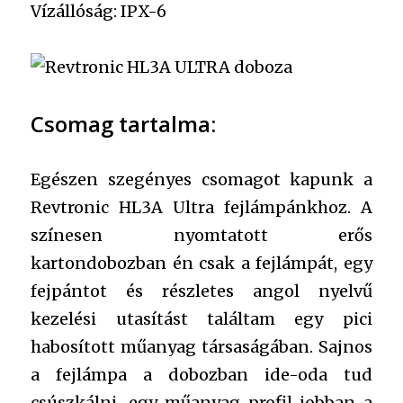
Vízállóság: IPX-6
Csomag tartalma:
Egészen szegényes csomagot kapunk a
Revtronic HL3A Ultra fejlámpánkhoz. A
színesen nyomtatott erős
kartondobozban én csak a fejlámpát, egy
fejpántot és részletes angol nyelvű
kezelési utasítást találtam egy pici
habosított műanyag társaságában. Sajnos
a fejlámpa a dobozban ide-oda tud
csúszkálni, egy műanyag profil jobban a