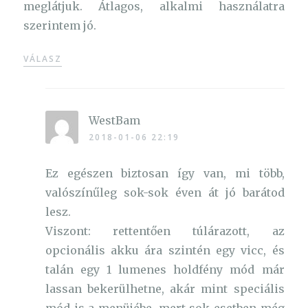
meglátjuk. Átlagos, alkalmi használatra
szerintem jó.
VÁLASZ
WestBam
2018-01-06 22:19
Ez egészen biztosan így van, mi több,
valószínűleg sok-sok éven át jó barátod
lesz.
Viszont: rettentően túlárazott, az
opcionális akku ára szintén egy vicc, és
talán egy 1 lumenes holdfény mód már
lassan bekerülhetne, akár mint speciális
mód is a menüjébe, mert sok esetben még