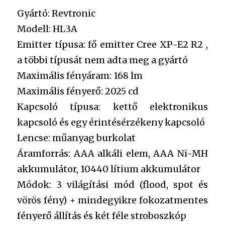
Gyártó: Revtronic
Modell: HL3A
Emitter típusa: fő emitter Cree XP-E2 R2 ,
a többi típusát nem adta meg a gyártó
Maximális fényáram: 168 lm
Maximális fényerő: 2025 cd
Kapcsoló típusa: kettő elektronikus
kapcsoló és egy érintésérzékeny kapcsoló
Lencse: műanyag burkolat
Áramforrás: AAA alkáli elem, AAA Ni-MH
akkumulátor, 10440 lítium akkumulátor
Módok: 3 világítási mód (flood, spot és
vörös fény) + mindegyikre fokozatmentes
fényerő állítás és két féle stroboszkóp