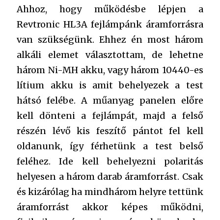
Ahhoz, hogy működésbe lépjen a
Revtronic HL3A fejlámpánk áramforrásra
van szükségünk. Ehhez én most három
alkáli elemet választottam, de lehetne
három Ni-MH akku, vagy három 10440-es
lítium akku is amit behelyezek a test
hátsó felébe. A műanyag panelen előre
kell dönteni a fejlámpát, majd a felső
részén lévő kis feszítő pántot fel kell
oldanunk, így férhetünk a test belső
feléhez. Ide kell behelyezni polaritás
helyesen a három darab áramforrást. Csak
és kizárólag ha mindhárom helyre tettünk
áramforrást akkor képes működni,