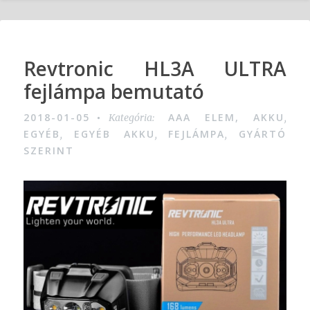
Revtronic HL3A ULTRA
fejlámpa bemutató
2018-01-05
AAA ELEM, AKKU
Kategória:
,
EGYÉB
EGYÉB AKKU
FEJLÁMPA
GYÁRTÓ
,
,
,
SZERINT