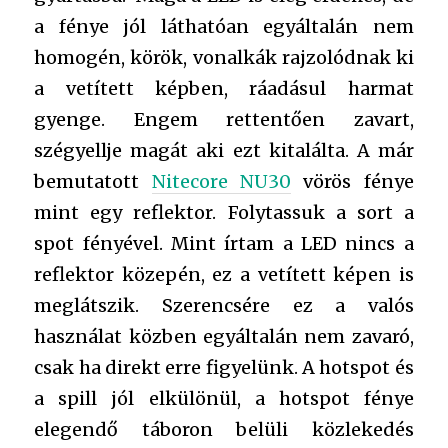
a fénye jól láthatóan egyáltalán nem
homogén, körök, vonalkák rajzolódnak ki
a vetített képben, ráadásul harmat
gyenge. Engem rettentően zavart,
szégyellje magát aki ezt kitalálta. A már
bemutatott
Nitecore NU30
vörös fénye
mint egy reflektor. Folytassuk a sort a
spot fényével. Mint írtam a LED nincs a
reflektor közepén, ez a vetített képen is
meglátszik. Szerencsére ez a valós
használat közben egyáltalán nem zavaró,
csak ha direkt erre figyelünk. A hotspot és
a spill jól elkülönül, a hotspot fénye
elegendő táboron belüli közlekedés