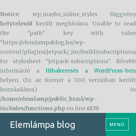
Notice
: wp_maybe_inline_styles függvény
helytelenül
került meghívásra. Unable to read
the "path" key with value
"https://elemlampablog.hu/wp-
content/plugins/jetpack/_inc/build/subscriptions
for stylesheet "jetpack-subscriptions". Bővebb
információ a
Hibakeresés a WordPress-ben
helyen. (Ez az üzenet a 7.0.0 verzióban került
hozzáadásra.) in
/home/elemlamp/public_html/wp-
includes/functions.php
on line
6170
Tartalomhoz
Elemlámpa blog
MENÜ