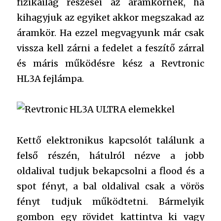
fizikailag részesei az áramkörnek, ha
kihagyjuk az egyiket akkor megszakad az
áramkör. Ha ezzel megvagyunk már csak
vissza kell zárni a fedelet a feszítő zárral
és máris működésre kész a Revtronic
HL3A fejlámpa.
Kettő elektronikus kapcsolót találunk a
felső részén, hátulról nézve a jobb
oldalival tudjuk bekapcsolni a flood és a
spot fényt, a bal oldalival csak a vörös
fényt tudjuk működtetni. Bármelyik
gombon egy rövidet kattintva ki vagy