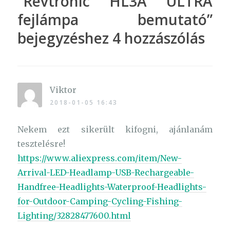
“
Revtronic HL3A ULTRA
fejlámpa bemutató
”
bejegyzéshez 4 hozzászólás
Viktor
2018-01-05 16:43
Nekem ezt sikerült kifogni, ajánlanám
tesztelésre!
https://www.aliexpress.com/item/New-
Arrival-LED-Headlamp-USB-Rechargeable-
Handfree-Headlights-Waterproof-Headlights-
for-Outdoor-Camping-Cycling-Fishing-
Lighting/32828477600.html