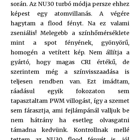
során. Az NU30 turbó módja persze ehhez
képest egy atomvillanás. A végére
hagytam a flood fényt. Na ez valami
zseniális! Melegebb a színhőmérséklete
mint a spot fényének, gyönyörű,
homogén a vetített kép. Nem állítja a
gyártó, hogy magas CRI értékű, de
szerintem még a színvisszaadása is
teljesen rendben van. Ezt imádtam,
ráadásul egyik fokozaton sem
tapasztaltam PWM villogást, így a szemet
sem fárasztja, ami fejlámpánál valljuk be
nem hátrány ha esetleg olvasgatni
támadna kedvünk. Kontrollnak mellé
tettem az NU30 flood fényét is, jól